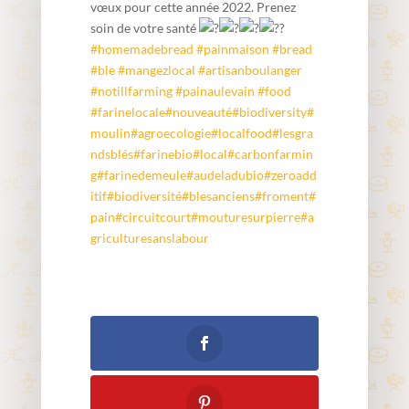
vœux pour cette année 2022. Prenez
soin de votre santé
#homemadebread
#painmaison
#bread
#ble
#mangezlocal
#artisanboulanger
#notillfarming
#painaulevain
#food
#farinelocale
#nouveauté
#biodiversity
#
moulin
#agroecologie
#localfood
#lesgra
ndsblés
#farinebio
#local
#carbonfarmin
g
#farinedemeule
#audeladubio
#zeroadd
itif
#biodiversité
#blesanciens
#froment
#
pain
#circuitcourt
#mouturesurpierre
#a
griculturesanslabour