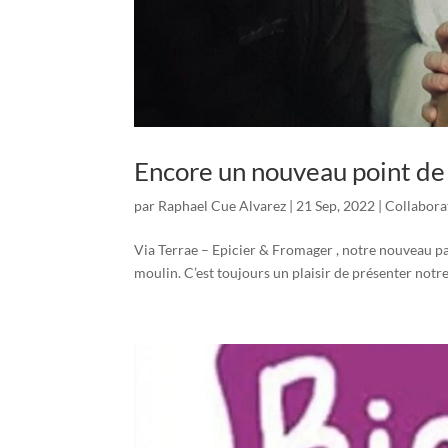
Encore un nouveau point de 
par
Raphael Cue Alvarez
|
21 Sep, 2022
|
Collabora
Via Terrae – Epicier & Fromager , notre nouveau part
moulin. C’est toujours un plaisir de présenter notr